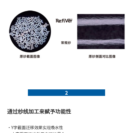
2
通过纱线加工来赋予功能性
・Y字截面迁移效果实现吸水性