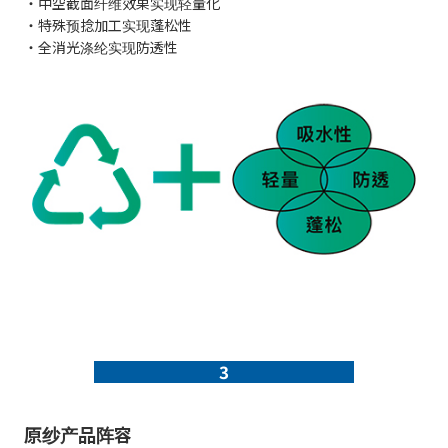
・中空截面纤维效果实现轻量化
・特殊预捻加工实现蓬松性
・全消光涤纶实现防透性
3
原纱产品阵容