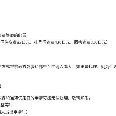
续费等额的邮票。
信件资费82日元、挂号信资费430日元、回执资费310日元）
信方式将书面答复资料邮寄至申请人本人（如果是代理，则为代
时
披露和通知使用目的申请可能无法处理，敬请知悉。
完整等时
理人提出申请时）