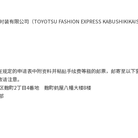
公司（TOYOTSU FASHION EXPRESS KABUSHIKI
在规定的申请表中附资料并粘贴手续费等额的邮票，邮寄至以下
敬请注意。
代田区麹町2丁目4番地 麹町鹤屋八幡大楼8楼
部