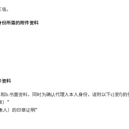
三项。
身份所需的附件资料
。
件资料
.和b.书面资料，同时为确认代理人本人身份，请附以下c)至f)
章）”
对象人）的印章证明”