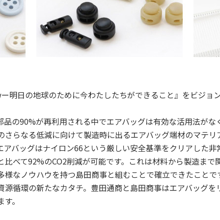
er Tomorrowー明日の地球のために今わたしたちができること』を
部品の90%が再利用される中でエアバッグは有効な活用法がな
のさらなる低減に向けて製造時に出るエアバッグ端材のマテリ
た。エアバッグはナイロン66という厳しい安全基準をクリアした
と比べて92%のCO2削減が可能です。これは材料から製造まで
多様なノウハウを持つ島田商事と組むことで確立できたことで
資源循環の新たなカタチ。豊田通商と島田商事はエアバッグを
ます。