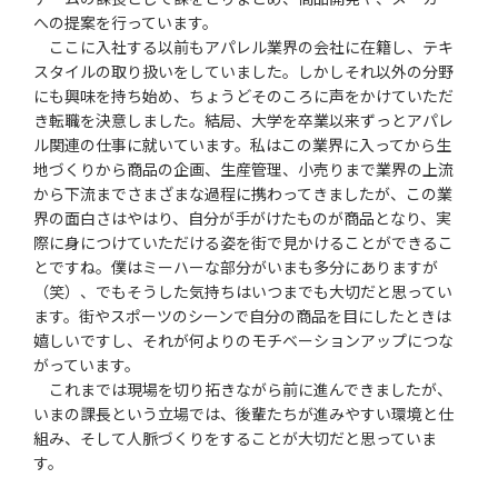
への提案を行っています。
ここに入社する以前もアパレル業界の会社に在籍し、テキ
スタイルの取り扱いをしていました。しかしそれ以外の分野
にも興味を持ち始め、ちょうどそのころに声をかけていただ
き転職を決意しました。結局、大学を卒業以来ずっとアパレ
ル関連の仕事に就いています。私はこの業界に入ってから生
地づくりから商品の企画、生産管理、小売りまで業界の上流
から下流までさまざまな過程に携わってきましたが、この業
界の面白さはやはり、自分が手がけたものが商品となり、実
際に身につけていただける姿を街で見かけることができるこ
とですね。僕はミーハーな部分がいまも多分にありますが
（笑）、でもそうした気持ちはいつまでも大切だと思ってい
ます。街やスポーツのシーンで自分の商品を目にしたときは
嬉しいですし、それが何よりのモチベーションアップにつな
がっています。
これまでは現場を切り拓きながら前に進んできましたが、
いまの課長という立場では、後輩たちが進みやすい環境と仕
組み、そして人脈づくりをすることが大切だと思っていま
す。