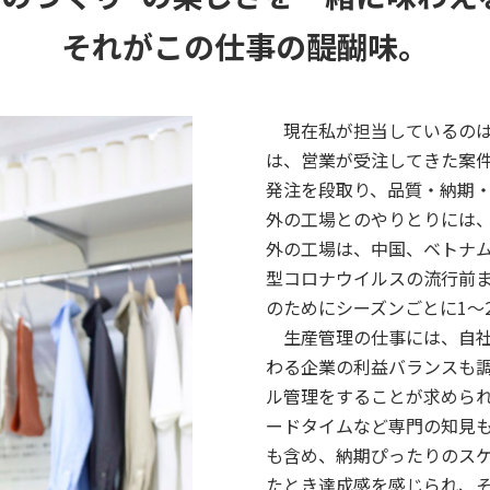
それがこの仕事の醍醐味。
現在私が担当しているの
は、営業が受注してきた案
発注を段取り、品質・納期
外の工場とのやりとりには
外の工場は、中国、ベトナ
型コロナウイルスの流行前
のためにシーズンごとに1～
生産管理の仕事には、自
わる企業の利益バランスも
ル管理をすることが求めら
ードタイムなど専門の知見
も含め、納期ぴったりのス
たとき達成感を感じられ、