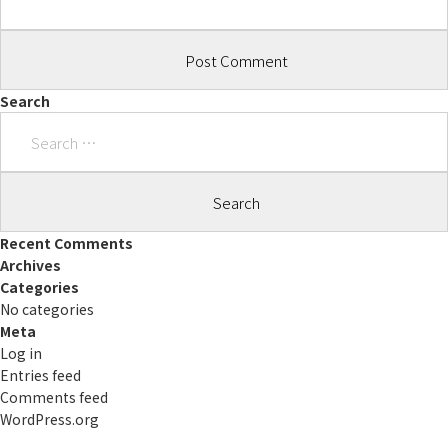
Search
Search
for:
Recent Comments
Archives
Categories
No categories
Meta
Log in
Entries feed
Comments feed
WordPress.org