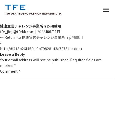
menu
健康宣言チャレンジ事業所ｈｐ掲載用
tfe_jinji@tfekk.com
|
2023年6月1日
←
Return to 健康宣言チャレンジ事業所ｈｐ掲載用
‹
http://ff418b26f45fce9b79828143a72734ac.docx
TM
Leave a Reply
Your email address will not be published.
Required fields are
marked
*
Comment
*