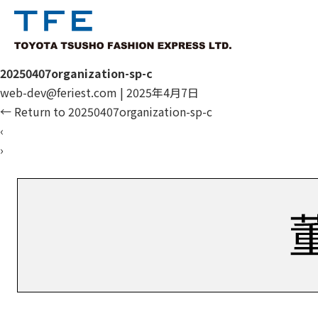
20250407organization-sp-c
web-dev@feriest.com
|
2025年4月7日
←
Return to 20250407organization-sp-c
‹
›