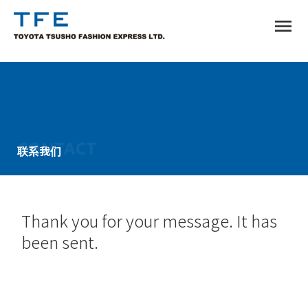
menu
TM
联系我们
Thank you for your message. It has
been sent.