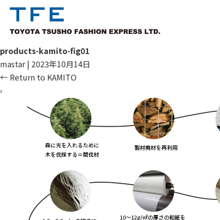
products-kamito-fig01
mastar
|
2023年10月14日
←
Return to KAMITO
‹