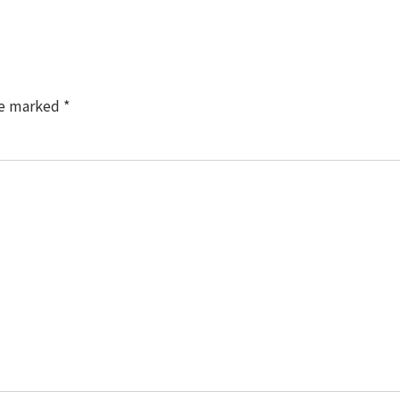
re marked
*