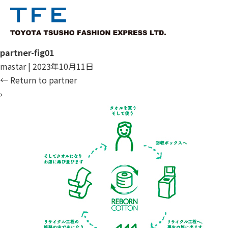
partner-fig01
mastar
|
2023年10月11日
←
Return to partner
›