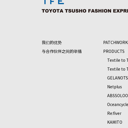
我们的优势
PATCHWORK
与合作伙伴之间的举措
PRODUCTS
Textile to
Textile to
GELANOT
Netplus
ABSSOLO
Oceancycl
Re:ﬁver
KAMITO