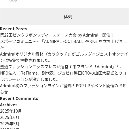
索:
Recent Posts
第22回ピンクリボンレディーステニス大会 by Admiral 開催！
スポーツコミュニティ『ADMIRAL FOOTBALL PARK』を立ち上げまし
た！
Admiralオリジナル素材『カラタッチ』がゴルフダイジェストオンライ
ンに特集で掲載されました。
豊通ファッションエクスプレスが運営するブランド「Admiral」と、
NPO法人「ReFlame」副代表、ジュビロ磐田CROの山田大記氏とのコ
ラボレーションが決定しました。
Admiral初のファッションラインが登場！POP UPイベント開催のお知
らせ
Recent Comments
Archives
2025年10月
2025年6月
2025年5月