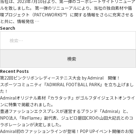
当社は、2023年7月10日より、第一弾のコーポレートサイトリニューア
ルを致しました。 第一弾のリニューアルにより、当社の独自素材や循
環プロジェクト（PATCHWORKS™）に関する情報をさらに充実させる
と共に、情報発信
…
Search
検
索:
Recent Posts
第22回ピンクリボンレディーステニス大会 by Admiral 開催！
スポーツコミュニティ『ADMIRAL FOOTBALL PARK』を立ち上げまし
た！
Admiralオリジナル素材『カラタッチ』がゴルフダイジェストオンライ
ンに特集で掲載されました。
豊通ファッションエクスプレスが運営するブランド「Admiral」と、
NPO法人「ReFlame」副代表、ジュビロ磐田CROの山田大記氏とのコ
ラボレーションが決定しました。
Admiral初のファッションラインが登場！POP UPイベント開催のお知