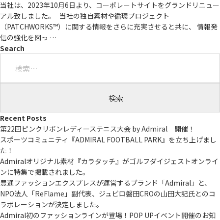
当社は、2023年10月6日より、コーポレートサイトをグランドリニュー
アル致しました。 当社の独自素材や循環プロジェクト
（PATCHWORKS™）に関する情報をさらに充実させると共に、 情報発
信の強化を図っ
…
Search
検
索:
Recent Posts
第22回ピンクリボンレディーステニス大会 by Admiral 開催！
スポーツコミュニティ『ADMIRAL FOOTBALL PARK』を立ち上げまし
た！
Admiralオリジナル素材『カラタッチ』がゴルフダイジェストオンライ
ンに特集で掲載されました。
豊通ファッションエクスプレスが運営するブランド「Admiral」と、
NPO法人「ReFlame」副代表、ジュビロ磐田CROの山田大記氏とのコ
ラボレーションが決定しました。
Admiral初のファッションラインが登場！POP UPイベント開催のお知