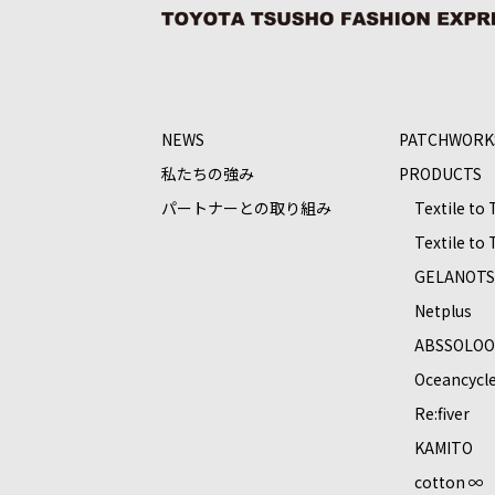
NEWS
PATCHWORK
私たちの強み
PRODUCTS
パートナーとの取り組み
Textile to
Textile to
GELANOT
Netplus
ABSSOLO
Oceancycl
Re:ﬁver
KAMITO
cotton ∞