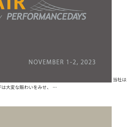
当社は
た。 FFFは大変な賑わいをみせ、
…