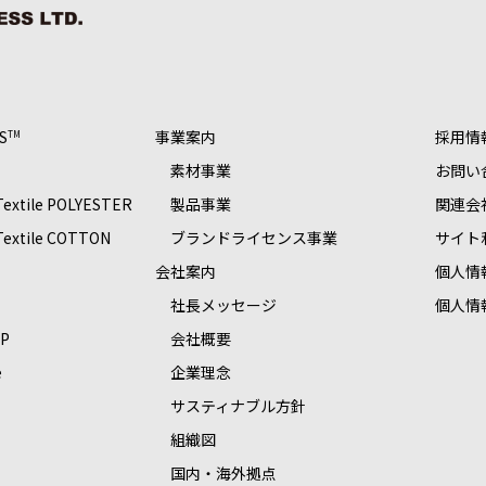
S
事業案内
採用情
TM
素材事業
お問い
 Textile POLYESTER
製品事業
関連会
 Textile COTTON
ブランドライセンス事業
サイト
S
会社案内
個人情
社長メッセージ
個人情
OP
会社概要
e
企業理念
サスティナブル方針
組織図
国内・海外拠点