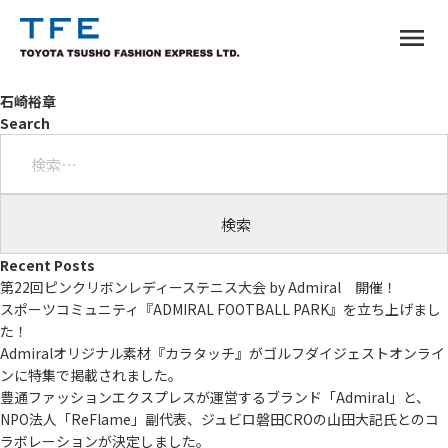
menu
石崎裕章
Search
検
索:
TM
Recent Posts
第22回ピンクリボンレディーステニス大会 by Admiral 開催！
スポーツコミュニティ『ADMIRAL FOOTBALL PARK』を立ち上げまし
た！
Admiralオリジナル素材『カラタッチ』がゴルフダイジェストオンライ
ンに特集で掲載されました。
豊通ファッションエクスプレスが運営するブランド「Admiral」と、
NPO法人「ReFlame」副代表、ジュビロ磐田CROの山田大記氏とのコ
ラボレーションが決定しました。