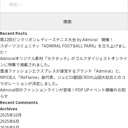
索:
Recent Posts
第22回ピンクリボンレディーステニス大会 by Admiral 開催！
スポーツコミュニティ『ADMIRAL FOOTBALL PARK』を立ち上げまし
た！
Admiralオリジナル素材『カラタッチ』がゴルフダイジェストオンライ
ンに特集で掲載されました。
豊通ファッションエクスプレスが運営するブランド「Admiral」と、
NPO法人「ReFlame」副代表、ジュビロ磐田CROの山田大記氏とのコ
ラボレーションが決定しました。
Admiral初のファッションラインが登場！POP UPイベント開催のお知
らせ
Recent Comments
Archives
2025年10月
2025年6月
2025年5月