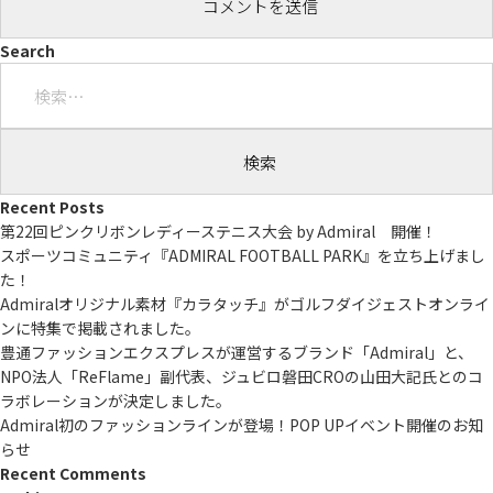
Search
検
索:
Recent Posts
第22回ピンクリボンレディーステニス大会 by Admiral 開催！
スポーツコミュニティ『ADMIRAL FOOTBALL PARK』を立ち上げまし
た！
Admiralオリジナル素材『カラタッチ』がゴルフダイジェストオンライ
ンに特集で掲載されました。
豊通ファッションエクスプレスが運営するブランド「Admiral」と、
NPO法人「ReFlame」副代表、ジュビロ磐田CROの山田大記氏とのコ
ラボレーションが決定しました。
Admiral初のファッションラインが登場！POP UPイベント開催のお知
らせ
Recent Comments