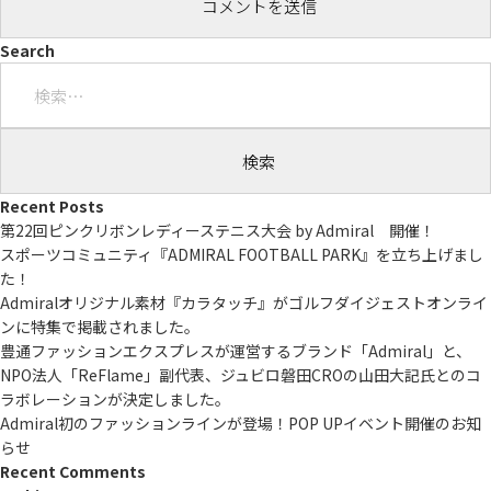
Search
検
索:
Recent Posts
第22回ピンクリボンレディーステニス大会 by Admiral 開催！
スポーツコミュニティ『ADMIRAL FOOTBALL PARK』を立ち上げまし
た！
Admiralオリジナル素材『カラタッチ』がゴルフダイジェストオンライ
ンに特集で掲載されました。
豊通ファッションエクスプレスが運営するブランド「Admiral」と、
NPO法人「ReFlame」副代表、ジュビロ磐田CROの山田大記氏とのコ
ラボレーションが決定しました。
Admiral初のファッションラインが登場！POP UPイベント開催のお知
らせ
Recent Comments