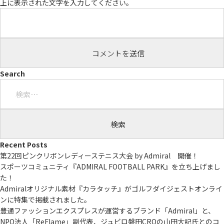
上に表示された文字を入力してください。
Search
検
索:
Recent Posts
第22回ピンクリボンレディーステニス大会 by Admiral 開催！
スポーツコミュニティ『ADMIRAL FOOTBALL PARK』を立ち上げまし
た！
Admiralオリジナル素材『カラタッチ』がゴルフダイジェストオンライ
ンに特集で掲載されました。
豊通ファッションエクスプレスが運営するブランド「Admiral」と、
NPO法人「ReFlame」副代表、ジュビロ磐田CROの山田大記氏とのコ