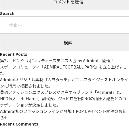
Search
検
索:
Recent Posts
第22回ピンクリボンレディーステニス大会 by Admiral 開催！
スポーツコミュニティ『ADMIRAL FOOTBALL PARK』を立ち上げまし
た！
Admiralオリジナル素材『カラタッチ』がゴルフダイジェストオンライ
ンに特集で掲載されました。
豊通ファッションエクスプレスが運営するブランド「Admiral」と、
NPO法人「ReFlame」副代表、ジュビロ磐田CROの山田大記氏とのコ
ラボレーションが決定しました。
Admiral初のファッションラインが登場！POP UPイベント開催のお知
らせ
Recent Comments