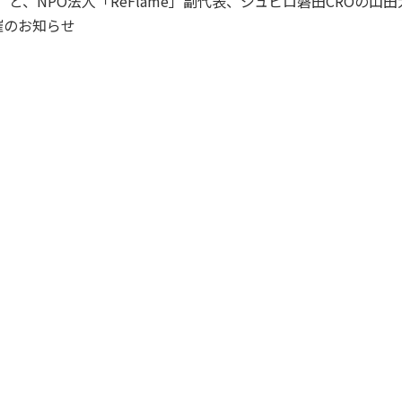
」と、NPO法人「ReFlame」副代表、ジュビロ磐田CROの
開催のお知らせ