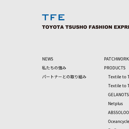
NEWS
PATCHWORK
私たちの強み
PRODUCTS
パートナーとの取り組み
Textile to
Textile to
GELANOT
Netplus
ABSSOLO
Oceancycl