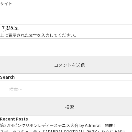
サイト
上に表示された文字を入力してください。
Search
検
索:
Recent Posts
第22回ピンクリボンレディーステニス大会 by Admiral 開催！
スポーツコミュニティ『ADMIRAL FOOTBALL PARK』を立ち上げまし