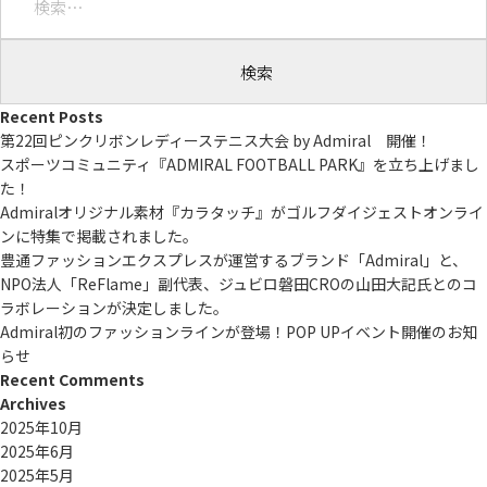
索:
Recent Posts
第22回ピンクリボンレディーステニス大会 by Admiral 開催！
スポーツコミュニティ『ADMIRAL FOOTBALL PARK』を立ち上げまし
た！
Admiralオリジナル素材『カラタッチ』がゴルフダイジェストオンライ
ンに特集で掲載されました。
豊通ファッションエクスプレスが運営するブランド「Admiral」と、
NPO法人「ReFlame」副代表、ジュビロ磐田CROの山田大記氏とのコ
ラボレーションが決定しました。
Admiral初のファッションラインが登場！POP UPイベント開催のお知
らせ
Recent Comments
Archives
2025年10月
2025年6月
2025年5月