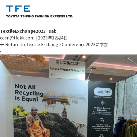
TextileExchange2023_sab
cecn@tfekk.com
|
2023年12月4日
←
Return to Textile Exchange Conference2023に参加
‹
TM