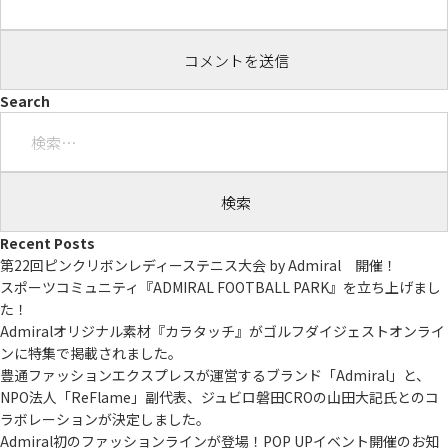
Search
検
索:
Recent Posts
第22回ピンクリボンレディーステニス大会 by Admiral 開催！
スポーツコミュニティ『ADMIRAL FOOTBALL PARK』を立ち上げまし
た！
Admiralオリジナル素材『カラタッチ』がゴルフダイジェストオンライ
ンに特集で掲載されました。
豊通ファッションエクスプレスが運営するブランド「Admiral」と、
NPO法人「ReFlame」副代表、ジュビロ磐田CROの山田大記氏とのコ
ラボレーションが決定しました。
Admiral初のファッションラインが登場！POP UPイベント開催のお知