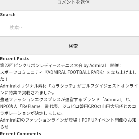
Search
検
索:
Recent Posts
第22回ピンクリボンレディーステニス大会 by Admiral 開催！
スポーツコミュニティ『ADMIRAL FOOTBALL PARK』を立ち上げまし
た！
Admiralオリジナル素材『カラタッチ』がゴルフダイジェストオンライ
ンに特集で掲載されました。
豊通ファッションエクスプレスが運営するブランド「Admiral」と、
NPO法人「ReFlame」副代表、ジュビロ磐田CROの山田大記氏とのコ
ラボレーションが決定しました。
Admiral初のファッションラインが登場！POP UPイベント開催のお知
らせ
Recent Comments