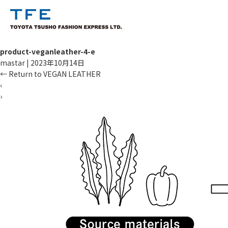
product-veganleather-4-e
mastar
|
2023年10月14日
←
Return to VEGAN LEATHER
‹
›
TM