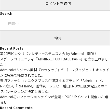
Search
検
索:
Recent Posts
第22回ピンクリボンレディーステニス大会 by Admiral 開催！
スポーツコミュニティ『ADMIRAL FOOTBALL PARK』を立ち上げまし
た！
Admiralオリジナル素材『カラタッチ』がゴルフダイジェストオンライ
ンに特集で掲載されました。
豊通ファッションエクスプレスが運営するブランド「Admiral」と、
NPO法人「ReFlame」副代表、ジュビロ磐田CROの山田大記氏とのコ
ラボレーションが決定しました。
Admiral初のファッションラインが登場！POP UPイベント開催のお知
らせ
Recent Comments