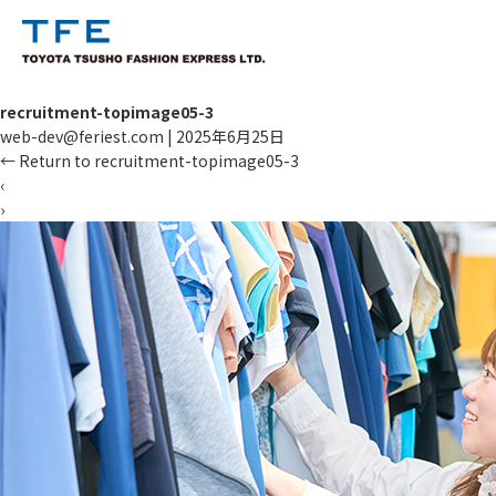
recruitment-topimage05-3
web-dev@feriest.com
|
2025年6月25日
←
Return to recruitment-topimage05-3
‹
›
TM