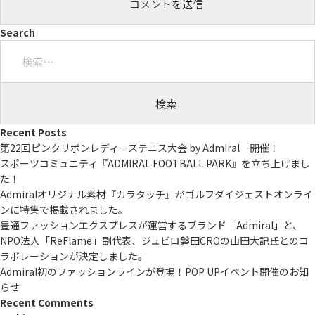
Search
検
索:
Recent Posts
第22回ピンクリボンレディーステニス大会 by Admiral 開催！
スポーツコミュニティ『ADMIRAL FOOTBALL PARK』を立ち上げまし
た！
Admiralオリジナル素材『カラタッチ』がゴルフダイジェストオンライ
ンに特集で掲載されました。
豊通ファッションエクスプレスが運営するブランド「Admiral」と、
NPO法人「ReFlame」副代表、ジュビロ磐田CROの山田大記氏とのコ
ラボレーションが決定しました。
Admiral初のファッションラインが登場！POP UPイベント開催のお知
らせ
Recent Comments