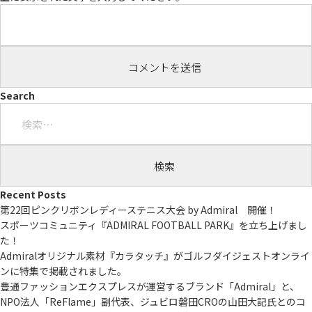
Search
検
索:
Recent Posts
第22回ピンクリボンレディーステニス大会 by Admiral 開催！
スポーツコミュニティ『ADMIRAL FOOTBALL PARK』を立ち上げまし
た！
Admiralオリジナル素材『カラタッチ』がゴルフダイジェストオンライ
ンに特集で掲載されました。
豊通ファッションエクスプレスが運営するブランド「Admiral」と、
NPO法人「ReFlame」副代表、ジュビロ磐田CROの山田大記氏とのコ