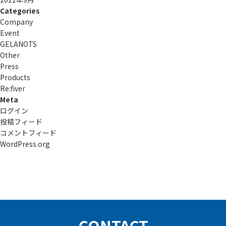
Categories
Company
Event
GELANOTS
Other
Press
Products
Re:ﬁver
Meta
ログイン
投稿フィード
コメントフィード
WordPress.org
CONTACT