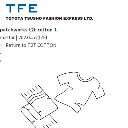
patchworks-t2t-cotton-1
mastar
|
2023年7月2日
←
Return to T2T COTTON
‹
›