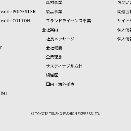
素材事業
お問い
 Textile POLYESTER
製品事業
関連会
 Textile COTTON
ブランドライセンス事業
サイト
S
会社案内
個人情
社長メッセージ
個人情
OP
会社概要
e
企業理念
サスティナブル方針
組織図
国内・海外拠点
ther
© TOYOTA TSUSHO FASHION EXPRESS LTD.