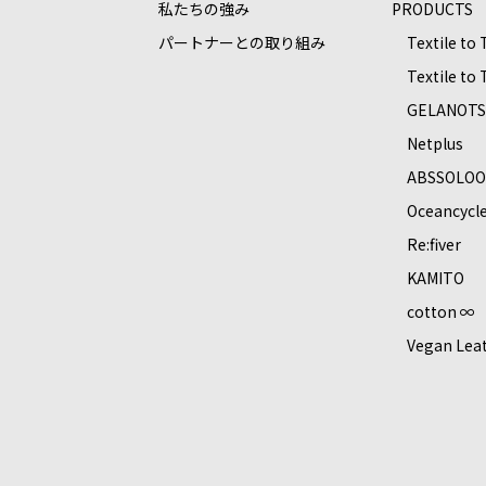
私たちの強み
PRODUCTS
パートナーとの取り組み
Textile to
Textile to
GELANOT
Netplus
ABSSOLO
Oceancycl
Re:ﬁver
KAMITO
cotton ∞
Vegan Lea