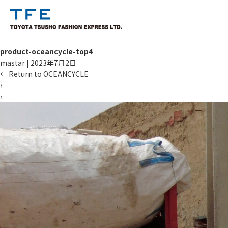
product-oceancycle-top4
mastar
|
2023年7月2日
←
Return to OCEANCYCLE
‹
›