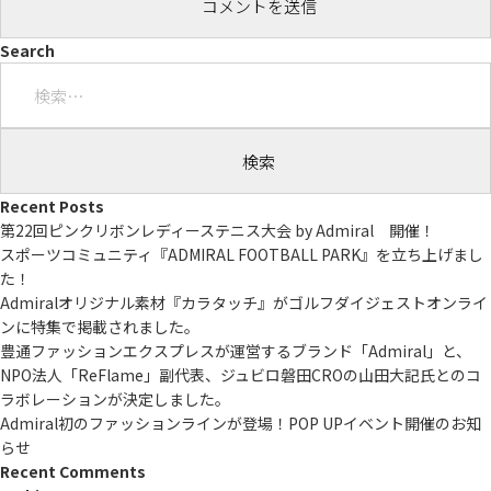
Search
検
索:
Recent Posts
第22回ピンクリボンレディーステニス大会 by Admiral 開催！
スポーツコミュニティ『ADMIRAL FOOTBALL PARK』を立ち上げまし
た！
Admiralオリジナル素材『カラタッチ』がゴルフダイジェストオンライ
ンに特集で掲載されました。
豊通ファッションエクスプレスが運営するブランド「Admiral」と、
NPO法人「ReFlame」副代表、ジュビロ磐田CROの山田大記氏とのコ
ラボレーションが決定しました。
Admiral初のファッションラインが登場！POP UPイベント開催のお知
らせ
Recent Comments