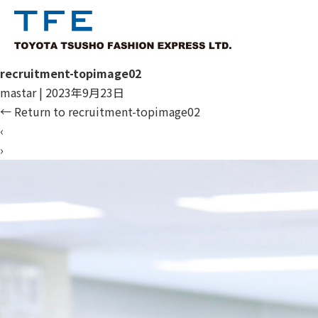
recruitment-topimage02
mastar
|
2023年9月23日
←
Return to recruitment-topimage02
‹
›