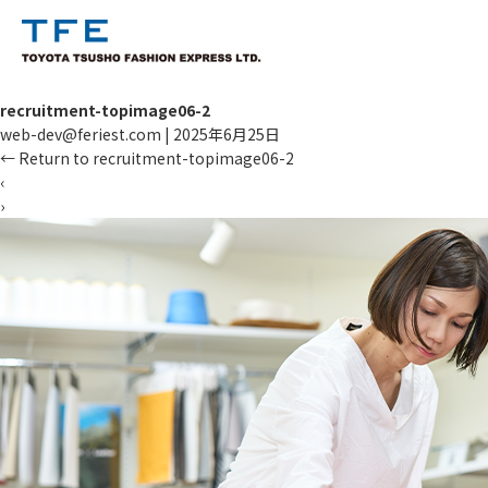
recruitment-topimage06-2
web-dev@feriest.com
|
2025年6月25日
←
Return to recruitment-topimage06-2
‹
›
TM